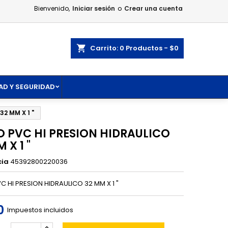
Bienvenido,
Iniciar sesión
o
Crear una cuenta
×
×
×
ar
Carrito
0
Productos -
$0
AD Y SEGURIDAD
n
s
2 MM X 1 "
 PVC HI PRESION HIDRAULICO
 X 1 "
cia
45392800220036
 HI PRESION HIDRAULICO 32 MM X 1 "
0
Impuestos incluidos