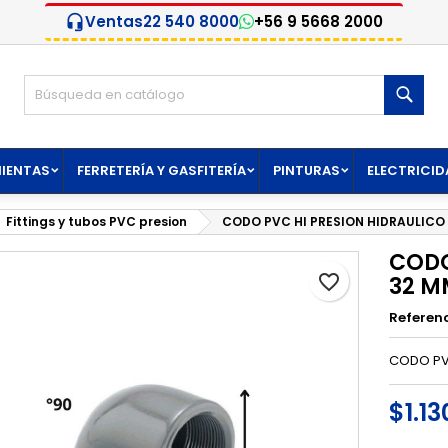
Ventas
22 540 8000
+56 9 5668 2000
headset_mic
i lista de deseos
rear lista de deseos
niciar sesión
Busc
Crear nueva lista
be iniciar sesión para guardar productos en su lista de deseos.
mbre de la lista de deseos
IENTAS
FERRETERÍA Y GASFITERÍA
PINTURAS
ELECTRICID
Cancelar
Iniciar sesió
Cancelar
Crear lista de deseo
Fittings y tubos PVC presion
CODO PVC HI PRESION HIDRAULICO 3
CODO
favorite_border
32 MM
Referen
CODO PVC
$1.13