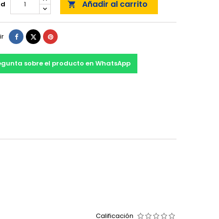
Añadir al carrito
ad

Compartir
Tuitear
Pinterest
ir
egunta sobre el producto en WhatsApp
Calificación