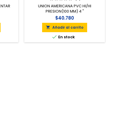
ENTAR
UNION AMERICANA PVC HI/HI
UNION
PRESION(100 MM) 4 "
$40.780
Añadir al carrito


En stock