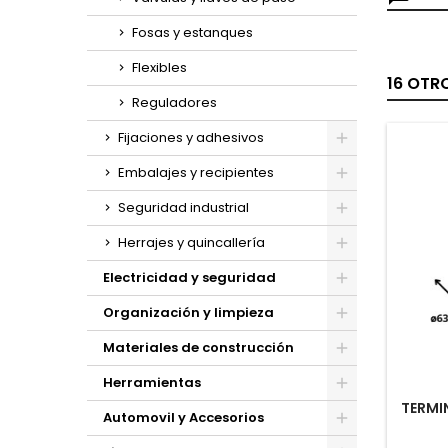
Fosas y estanques
Flexibles
16 OTR
Reguladores
Fijaciones y adhesivos
Toggle
Embalajes y recipientes
Toggle
Seguridad industrial
Toggle
Herrajes y quincallería
Toggle
Electricidad y seguridad
Toggle
Organización y limpieza
Toggle
Materiales de construcción
Toggle
Herramientas
TERMI
Toggle
Automovil y Accesorios
Toggle