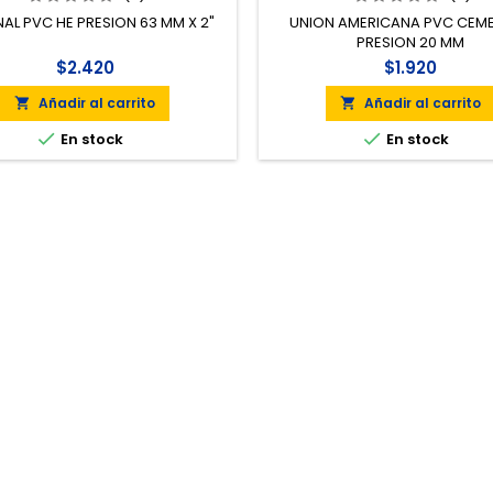
NAL PVC HE PRESION 63 MM X 2"
UNION AMERICANA PVC CEM
PRESION 20 MM
$2.420
$1.920
Añadir al carrito
Añadir al carrito




En stock
En stock