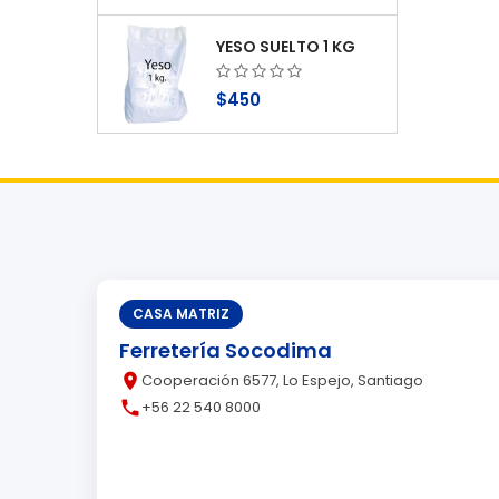
YESO SUELTO 1 KG
$450
CASA MATRIZ
Ferretería Socodima
place
Cooperación 6577, Lo Espejo, Santiago
call
+56 22 540 8000