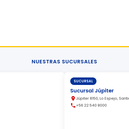
NUESTRAS SUCURSALES
SUCURSAL
Sucursal Júpiter
place
Júpiter 8150, Lo Espejo, Sant
call
+56 22 540 8000