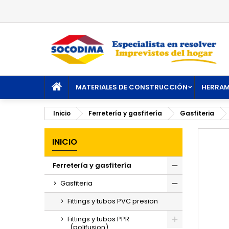
M
C
I
add_circle_outline
De
No
INICIO
MATERIALES DE CONSTRUCCIÓN
HERRAM
Inicio
Ferretería y gasfitería
Gasfiteria
INICIO
Ferretería y gasfitería
Toggle
Gasfiteria
Toggle
Fittings y tubos PVC presion
Fittings y tubos PPR
(polifusion)