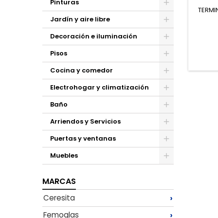
Pinturas
TERMI
Toggle
Jardín y aire libre
Toggle
Decoración e iluminación
Toggle
Pisos
Toggle
Cocina y comedor
Toggle
Electrohogar y climatización
Toggle
Baño
Toggle
Arriendos y Servicios
Toggle
Puertas y ventanas
Toggle
Muebles
Toggle
MARCAS
›
Ceresita
›
Femoglas