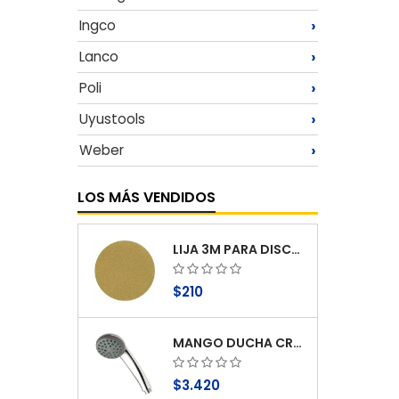
›
Ingco
›
Lanco
›
Poli
›
Uyustools
›
Weber
LOS MÁS VENDIDOS
LIJA 3M PARA DISCO ABRASIVOG 100
$210
MANGO DUCHA CROMO 1 FUNCION ANTICAL STRETTO
$3.420