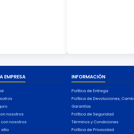
A EMPRESA
INFORMACIÓN
al
Política de Entrega
sotros
Política de Devoluciones, Camb
guro
Garantías
con nosotros
Política de Seguridad
 con nosotros
Términos y Condiciones
sitio
Política de Privacidad