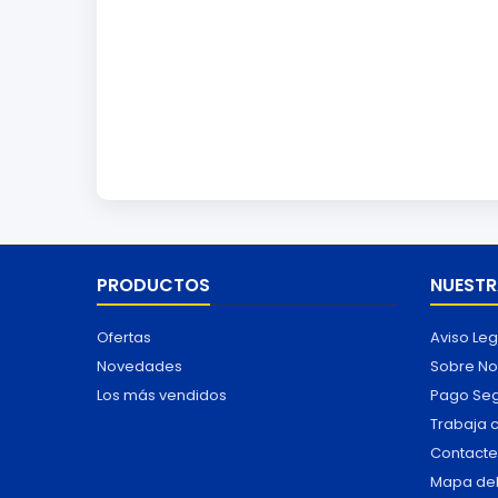
PRODUCTOS
NUESTR
Ofertas
Aviso Leg
Novedades
Sobre No
Los más vendidos
Pago Se
Trabaja 
Contacte
Mapa del 