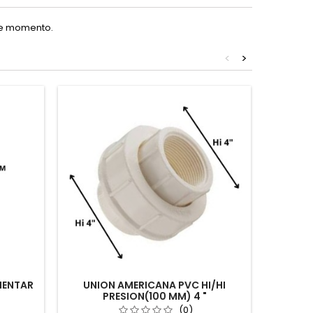
te momento.
<
>
MENTAR
UNION AMERICANA PVC HI/HI
UNION 
PRESION(100 MM) 4 "
(0)