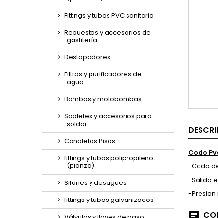
Toggle
Fittings y tubos PVC sanitario
Repuestos y accesorios de
gasfitería
Destapadores
Filtros y purificadores de
agua
Bombas y motobombas
Sopletes y accesorios para
soldar
DESCRI
Canaletas Pisos
Codo Pvc
fittings y tubos polipropileno
(planza)
-Codo de
-Salida 
Sifones y desagües
-Presion 
fittings y tubos galvanizados
COM
Válvulas y llaves de paso