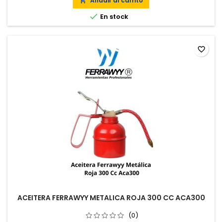
Añadir al carrito


En stock
favorite_border
ACEITERA FERRAWYY METALICA ROJA 300 CC ACA300
(0)