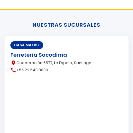
NUESTRAS SUCURSALES
CASA MATRIZ
Ferretería Socodima
place
Cooperación 6577, Lo Espejo, Santiago
call
+56 22 540 8000