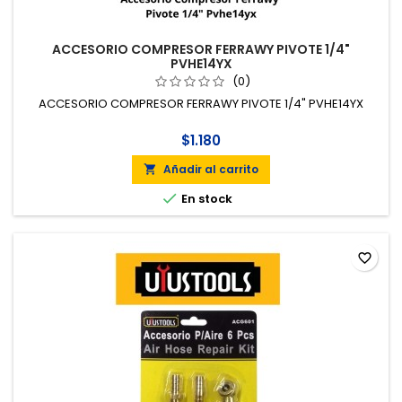
ACCESORIO COMPRESOR FERRAWY PIVOTE 1/4"
PVHE14YX
(0)
ACCESORIO COMPRESOR FERRAWY PIVOTE 1/4" PVHE14YX
$1.180
Añadir al carrito


En stock
favorite_border