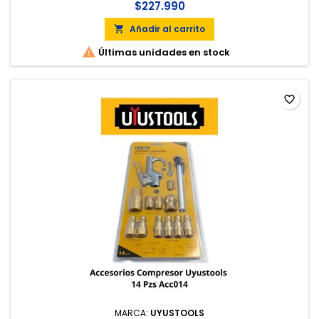
$227.990
Añadir al carrito


Últimas unidades en stock
favorite_border
MARCA:
UYUSTOOLS