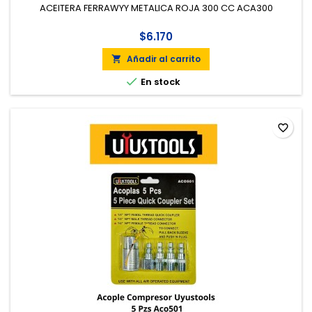
ACEITERA FERRAWYY METALICA ROJA 300 CC ACA300
$6.170
Añadir al carrito


En stock
favorite_border