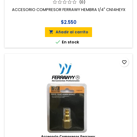
(0)
ACCESORIO COMPRESOR FERRAWY HEMBRA 1/4" CN14HEYX
$2.550
Añadir al carrito


En stock
favorite_border