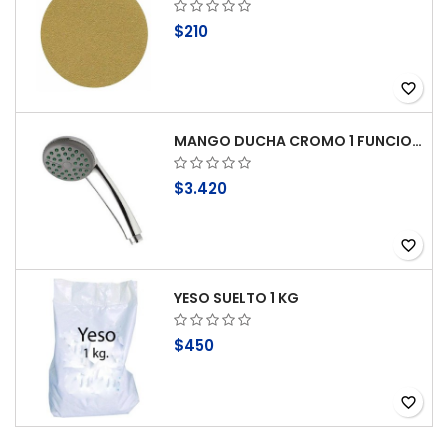
$210
favorite_border
MANGO DUCHA CROMO 1 FUNCION ANTICAL STRETTO
$3.420
favorite_border
YESO SUELTO 1 KG
$450
favorite_border