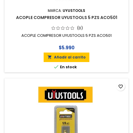
MARCA:
UYUSTOOLS
ACOPLE COMPRESOR UYUSTOOLS 5 PZS ACO501
(0)
ACOPLE COMPRESOR UYUSTOOLS 5 PZS ACO501
$5.990
Añadir al carrito


En stock
favorite_border