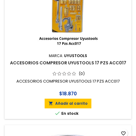
MARCA:
UYUSTOOLS
ACCESORIOS COMPRESOR UYUSTOOLS 17 PZS ACC017
(0)
ACCESORIOS COMPRESOR UYUSTOOLS 17 PZS ACC017
$18.870
Añadir al carrito


En stock
favorite_border