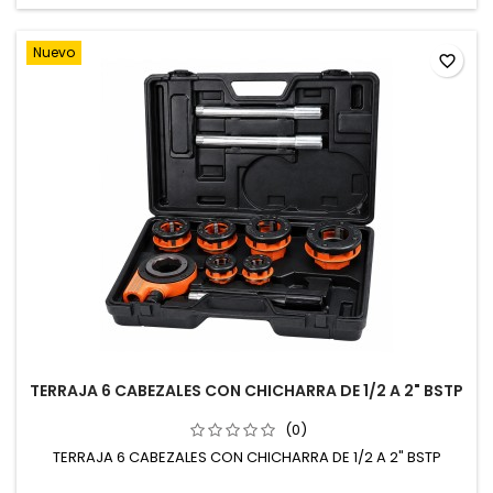
Nuevo
favorite_border
TERRAJA 6 CABEZALES CON CHICHARRA DE 1/2 A 2" BSTP
(0)
TERRAJA 6 CABEZALES CON CHICHARRA DE 1/2 A 2" BSTP