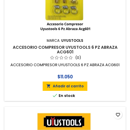
MARCA:
UYUSTOOLS
ACCESORIO COMPRESOR UYUSTOOLS 6 PZ ABRAZA
ACG601
(0)
ACCESORIO COMPRESOR UYUSTOOLS 6 PZ ABRAZA ACG601
$11.050
Añadir al carrito


En stock
favorite_border