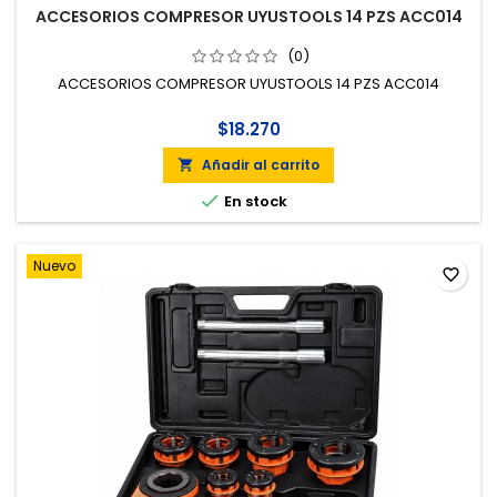
ACCESORIOS COMPRESOR UYUSTOOLS 14 PZS ACC014
(0)
ACCESORIOS COMPRESOR UYUSTOOLS 14 PZS ACC014
$18.270
Añadir al carrito


En stock
Nuevo
favorite_border