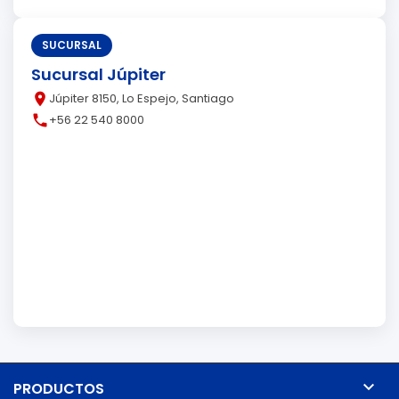
SUCURSAL
Sucursal Júpiter
place
Júpiter 8150, Lo Espejo, Santiago
call
+56 22 540 8000

PRODUCTOS