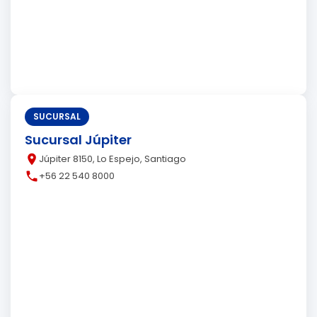
SUCURSAL
Sucursal Júpiter
place
Júpiter 8150, Lo Espejo, Santiago
call
+56 22 540 8000