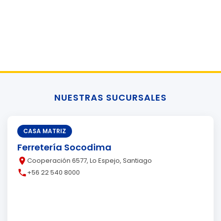
NUESTRAS SUCURSALES
CASA MATRIZ
Ferretería Socodima
place
Cooperación 6577, Lo Espejo, Santiago
call
+56 22 540 8000