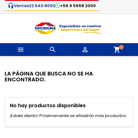
headset_mic
Ventas
22 540 8000
+56 9 5668 2000
×
×
×
×
Mi lista de deseos
((modalTitle))
Crear lista de deseos
Iniciar sesión
Crear nueva lista
add_circle_outline
((confirmMessage))
Debe iniciar sesión para guardar productos en su
Nombre de la lista de deseos
lista de deseos.
((cancelText))
((modalDeleteText))
0



Cancelar
Iniciar sesión
Cancelar
Crear lista de deseos
LA PÁGINA QUE BUSCA NO SE HA
ENCONTRADO.
No hay productos disponibles
¡Estate atento! Próximamente se añadirán más productos.