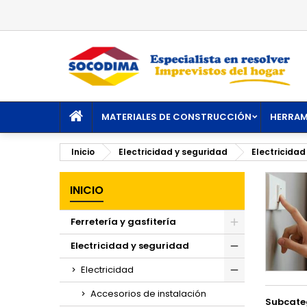
M
(
C
I
add_circle_outline
((
De
No
INICIO
MATERIALES DE CONSTRUCCIÓN
HERRAM
Inicio
Electricidad y seguridad
Electricidad
INICIO
Ferretería y gasfitería
Toggle
Electricidad y seguridad
Toggle
Electricidad
Toggle
Accesorios de instalación
Subcate