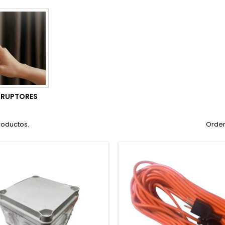
RRUPTORES
roductos.
Orden