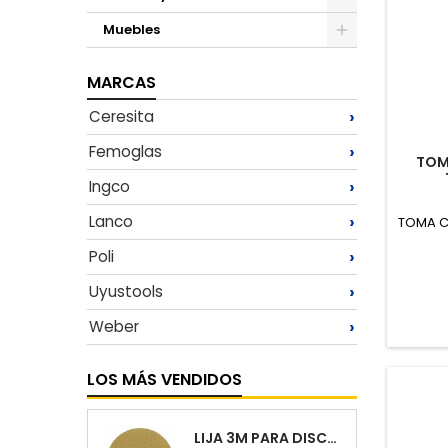
Toggle
Muebles
Toggle
MARCAS
›
Ceresita
›
Femoglas
TOM
›
Ingco
›
Lanco
TOMA CO
›
Poli
›
Uyustools
›
Weber
LOS MÁS VENDIDOS
LIJA 3M PARA DISCO ABRASIVOG 100