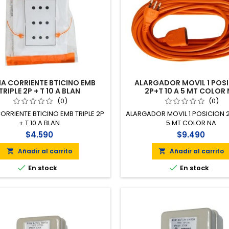
A CORRIENTE BTICINO EMB
ALARGADOR MOVIL 1 POS
TRIPLE 2P + T 10 A BLAN
2P+T 10 A 5 MT COLOR
(0)
(0)
RRIENTE BTICINO EMB TRIPLE 2P
ALARGADOR MOVIL 1 POSICION 2
+ T 10 A BLAN
5 MT COLOR NA
$4.590
$9.490
Añadir al carrito
Añadir al carrito




En stock
En stock