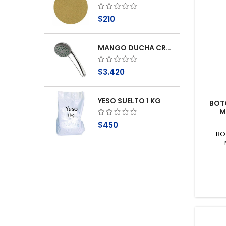
$210
MANGO DUCHA CROMO 1 FUNCION ANTICAL STRETTO
$3.420
YESO SUELTO 1 KG
BOT
M
$450
BO