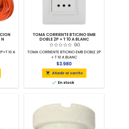
ICION
TOMA CORRIENTE BTICINO EMB
 N
DOBLE 2P + T 10 A BLANC
(0)
P+T 10 A
TOMA CORRIENTE BTICINO EMB DOBLE 2P
+ T 10 A BLANC
$3.980
Añadir al carrito


En stock