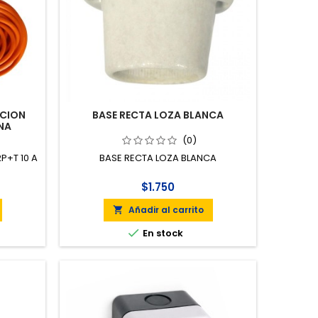
ICION
BASE RECTA LOZA BLANCA
 NA
(0)
P+T 10 A
BASE RECTA LOZA BLANCA
$1.750
Añadir al carrito


En stock