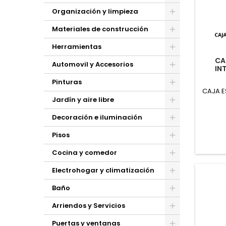
Toggle
Organización y limpieza
Toggle
Materiales de construcción
Toggle
Herramientas
Toggle
CA
Automovil y Accesorios
IN
Toggle
Pinturas
CAJA E
Toggle
Jardín y aire libre
Toggle
Decoración e iluminación
Toggle
Pisos
Toggle
Cocina y comedor
Toggle
Electrohogar y climatización
Toggle
Baño
Toggle
Arriendos y Servicios
Toggle
Puertas y ventanas