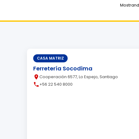
Mostrando
CASA MATRIZ
Ferretería Socodima
place
Cooperación 6577, Lo Espejo, Santiago
call
+56 22 540 8000