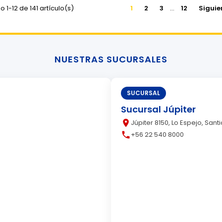
 1-12 de 141 artículo(s)
1
2
3
…
12
Siguie
NUESTRAS SUCURSALES
SUCURSAL
Sucursal Júpiter
place
Júpiter 8150, Lo Espejo, Sant
call
+56 22 540 8000