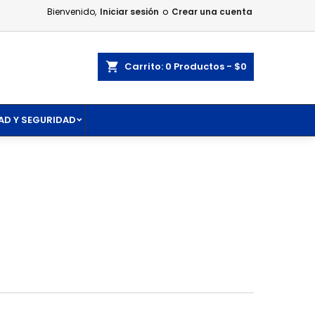
Bienvenido,
Iniciar sesión
o
Crear una cuenta
×
×
×
×
ar
Carrito
0
Productos -
$0
AD Y SEGURIDAD
)
n
s