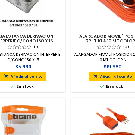
JA ESTANCA DERIVACION
ALARGADOR MOVIL 1 POS
TERPERIE C/CONO 150 X 15
2P+T 10 A 10 MT COLOR
(0)
(0)
STANCA DERIVACION INTERPERIE
ALARGADOR MOVIL 1 POSICION 2
C/CONO 150 X 15
10 MT COLOR N
$5.990
$19.960
Añadir al carrito
Añadir al carrito




En stock
En stock