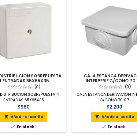
DISTRIBUCION SOBREPUESTA
CAJA ESTANCA DERIVAC
4 ENTRADAS 65X65X35
INTERPERIE C/CONO 70 
(0)
(0)
DISTRIBUCION SOBREPUESTA 4
CAJA ESTANCA DERIVACION INT
ENTRADAS 65X65X35
C/CONO 70 X 7
$980
$2.200
Añadir al carrito
Añadir al carrito




En stock
En stock