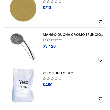
$210
favorite_border
MANGO DUCHA CROMO 1 FUNCION ANTICAL STRETTO
$3.420
favorite_border
YESO SUELTO 1 KG
$450
favorite_border