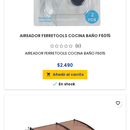
AIREADOR FERRETOOLS COCINA BAÑO F6015
(0)
AIREADOR FERRETOOLS COCINA BAÑO F6015
$2.490
Añadir al carrito


En stock
favorite_border