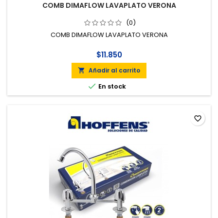
COMB DIMAFLOW LAVAPLATO VERONA
(0)
COMB DIMAFLOW LAVAPLATO VERONA
$11.850
Añadir al carrito


En stock
favorite_border