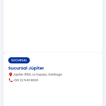
SUCURSAL
Sucursal Júpiter
place
Júpiter 8150, Lo Espejo, Santiago
call
+56 22 540 8000