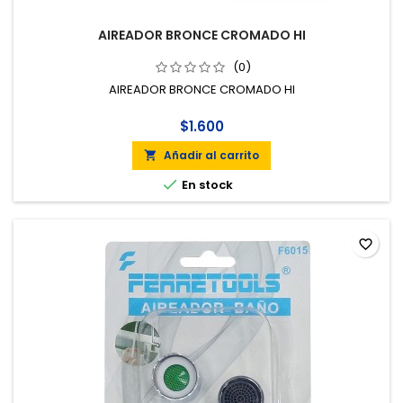
AIREADOR BRONCE CROMADO HI
(0)
AIREADOR BRONCE CROMADO HI
$1.600
Añadir al carrito


En stock
favorite_border