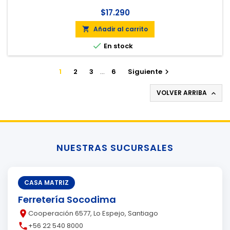
$17.290
Añadir al carrito


En stock
1
2
3
…
6
Siguiente

VOLVER ARRIBA

NUESTRAS SUCURSALES
CASA MATRIZ
Ferretería Socodima
place
Cooperación 6577, Lo Espejo, Santiago
call
+56 22 540 8000