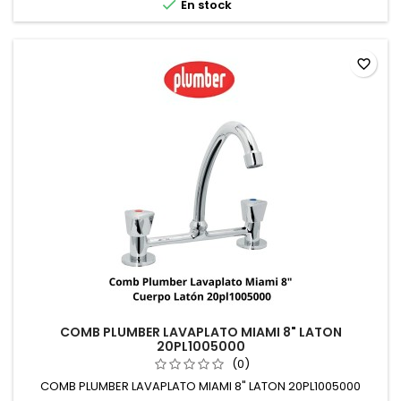

En stock
favorite_border
COMB PLUMBER LAVAPLATO MIAMI 8" LATON
20PL1005000
(0)
COMB PLUMBER LAVAPLATO MIAMI 8" LATON 20PL1005000