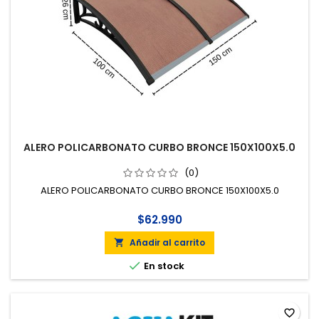
ALERO POLICARBONATO CURBO BRONCE 150X100X5.0
(0)
ALERO POLICARBONATO CURBO BRONCE 150X100X5.0
$62.990
Añadir al carrito


En stock
favorite_border