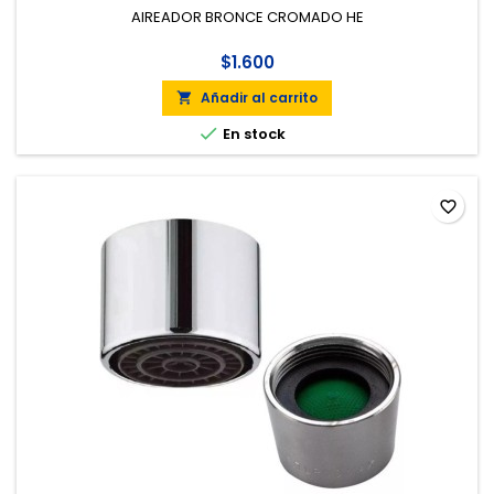
AIREADOR BRONCE CROMADO HE
$1.600
Añadir al carrito


En stock
favorite_border