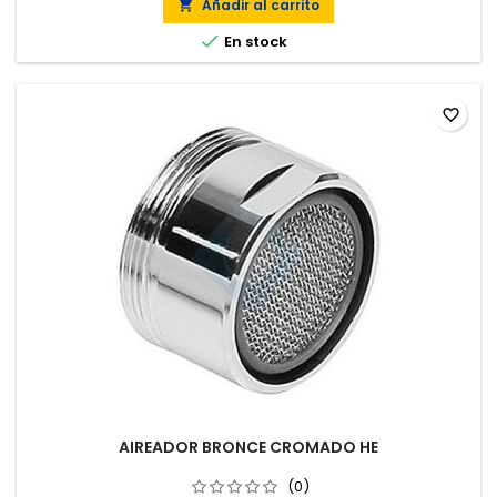
Añadir al carrito


En stock
favorite_border
AIREADOR BRONCE CROMADO HE
(0)