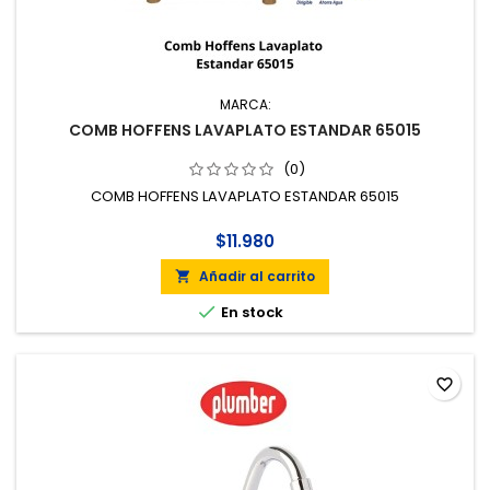
MARCA:
COMB HOFFENS LAVAPLATO ESTANDAR 65015
(0)
COMB HOFFENS LAVAPLATO ESTANDAR 65015
$11.980
Añadir al carrito


En stock
favorite_border