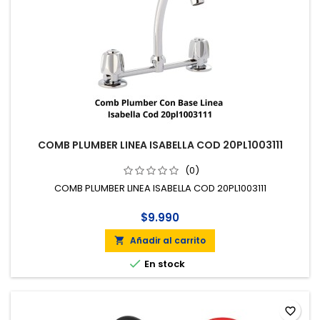
COMB PLUMBER LINEA ISABELLA COD 20PL1003111
(0)
COMB PLUMBER LINEA ISABELLA COD 20PL1003111
$9.990
Añadir al carrito


En stock
favorite_border