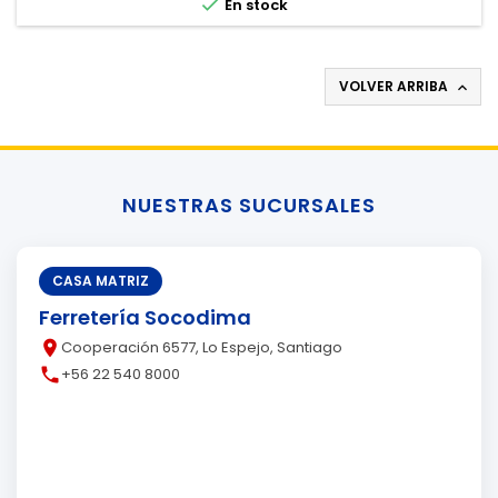

En stock
VOLVER ARRIBA

NUESTRAS SUCURSALES
CASA MATRIZ
Ferretería Socodima
place
Cooperación 6577, Lo Espejo, Santiago
call
+56 22 540 8000