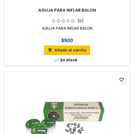
AGUJA PARA INFLAR BALON
(0)
AGUJA PARA INFLAR BALON
$500
Añadir al carrito


En stock
favorite_border