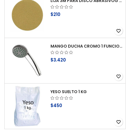
LIJA 3M PARA DISCO ABRASIVOG 100
$210
favorite_border
MANGO DUCHA CROMO 1 FUNCION ANTICAL STRETTO
$3.420
favorite_border
YESO SUELTO 1 KG
$450
favorite_border