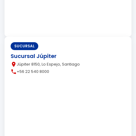
SUCURSAL
Sucursal Júpiter
place
Júpiter 8150, Lo Espejo, Santiago
call
+56 22 540 8000