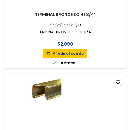
TERMINAL BRONCE SO HE 3/4"
(0)
TERMINAL BRONCE SO HE 3/4"
$2.090
Añadir al carrito


En stock
favorite_border