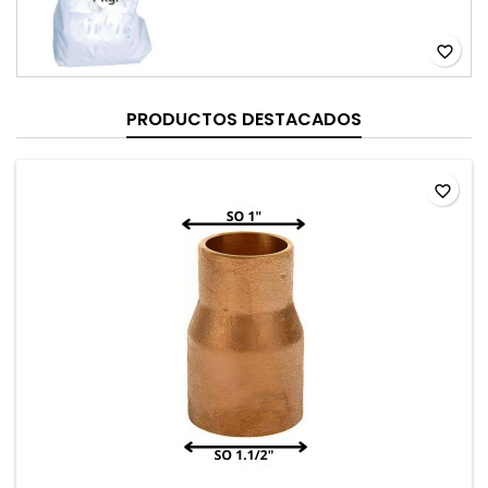
favorite_border
PRODUCTOS DESTACADOS
favorite_border