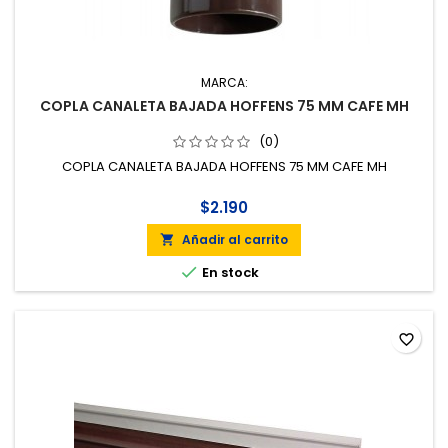
MARCA:
COPLA CANALETA BAJADA HOFFENS 75 MM CAFE MH
(0)
COPLA CANALETA BAJADA HOFFENS 75 MM CAFE MH
$2.190
Añadir al carrito


En stock
favorite_border