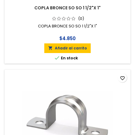
COPLA BRONCE SO SO 1 1/2"X 1"
(0)
COPLA BRONCE SO SO 1 1/2"X 1"
$4.850
Añadir al carrito


En stock
favorite_border