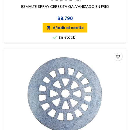
ESMALTE SPRAY CERESITA GALVANIZADO EN FRIO
$9.790
Añadir al carrito


En stock
favorite_border