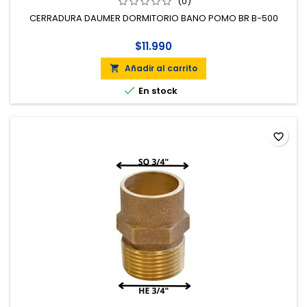
(0)
CERRADURA DAUMER DORMITORIO BANO POMO BR B-500
$11.990
Añadir al carrito


En stock
favorite_border