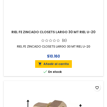
RIEL FE ZINCADO CLOSETS LARGO 30 MT RIEL U-20
(0)
RIEL FE ZINCADO CLOSETS LARGO 30 MT RIEL U-20
$10.160
Añadir al carrito


En stock
favorite_border