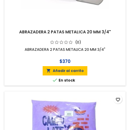
ABRAZADERA 2 PATAS METALICA 20 MM 3/4"
(0)
ABRAZADERA 2 PATAS METALICA 20 MM 3/4"
$370
Añadir al carrito


En stock
favorite_border