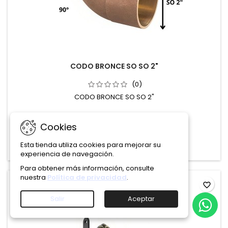
CODO BRONCE SO SO 2"
(0)
CODO BRONCE SO SO 2"
$16.890
Cookies
Añadir al carrito

Esta tienda utiliza cookies para mejorar su

En stock
experiencia de navegación.
Para obtener más información, consulte
nuestra
Política de privacidad
.
favorite_border
Salir
Aceptar