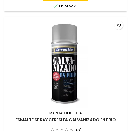

En stock
favorite_border
MARCA:
CERESITA
ESMALTE SPRAY CERESITA GALVANIZADO EN FRIO
(0)