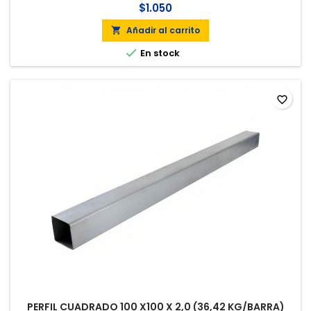
$1.050
Añadir al carrito


En stock
favorite_border
PERFIL CUADRADO 100 X100 X 2,0 (36,42 KG/BARRA)