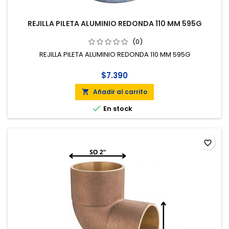
REJILLA PILETA ALUMINIO REDONDA 110 MM 595G
(0)
REJILLA PILETA ALUMINIO REDONDA 110 MM 595G
$7.390
Añadir al carrito


En stock
favorite_border