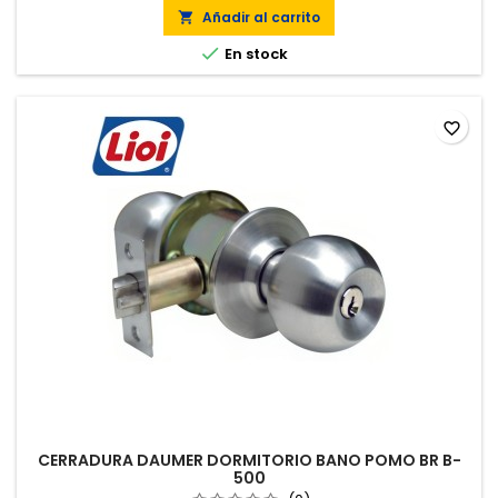
Añadir al carrito


En stock
favorite_border
CERRADURA DAUMER DORMITORIO BANO POMO BR B-
500