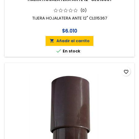
(0)
TIJERA HOJALATERA ANTE 12" CL015367
$6.010
Añadir al carrito


En stock
favorite_border