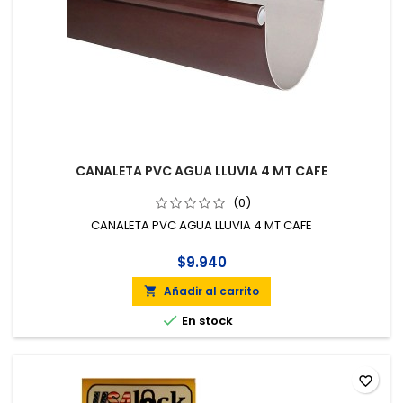
CANALETA PVC AGUA LLUVIA 4 MT CAFE
(0)
CANALETA PVC AGUA LLUVIA 4 MT CAFE
$9.940
Añadir al carrito


En stock
favorite_border