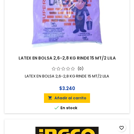
LATEX EN BOLSA 2,6-2,8 KG RINDE 15 MT/2 LILA
(0)
LATEX EN BOLSA 2,6-2,8 KG RINDE 15 MT/2 LILA
$3.240
Añadir al carrito


En stock
favorite_border