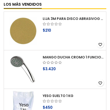
LOS MÁS VENDIDOS
LIJA 3M PARA DISCO ABRASIVOG 100
$210
favorite_border
MANGO DUCHA CROMO 1 FUNCION ANTICAL STRETTO
$3.420
favorite_border
YESO SUELTO 1 KG
$450