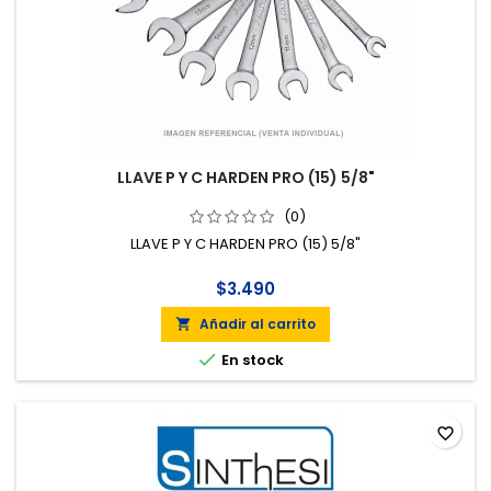
LLAVE P Y C HARDEN PRO (15) 5/8"
(0)
LLAVE P Y C HARDEN PRO (15) 5/8"
$3.490
Añadir al carrito


En stock
favorite_border