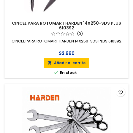
CINCEL PARA ROTOMART HARDEN 14X250-SDS PLUS
610392
(0)
CINCEL PARA ROTOMART HARDEN 14X250-SDS PLUS 610392
$2.990
Añadir al carrito


En stock
favorite_border