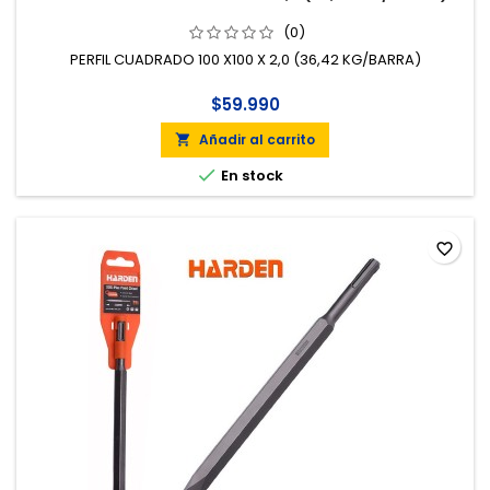
(0)
PERFIL CUADRADO 100 X100 X 2,0 (36,42 KG/BARRA)
$59.990
Añadir al carrito


En stock
favorite_border