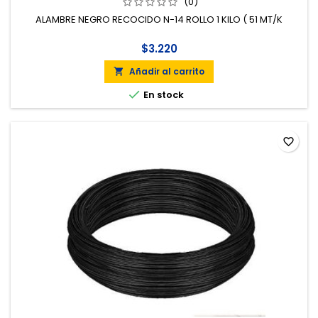
(0)
ALAMBRE NEGRO RECOCIDO N-14 ROLLO 1 KILO ( 51 MT/K
$3.220
Añadir al carrito


En stock
favorite_border