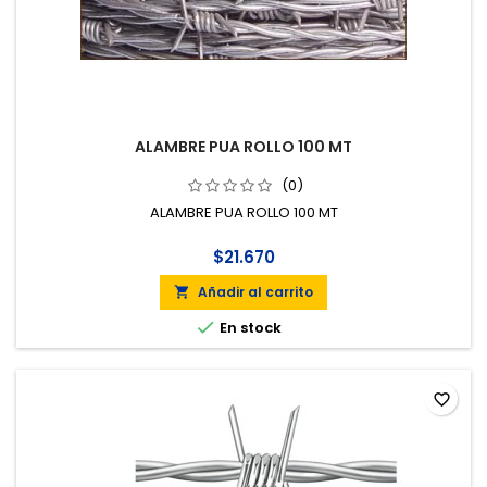
ALAMBRE PUA ROLLO 100 MT
(0)
ALAMBRE PUA ROLLO 100 MT
$21.670
Añadir al carrito


En stock
favorite_border