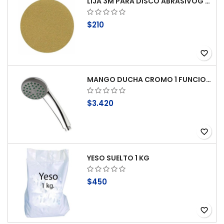
LIJA 3M PARA DISCO ABRASIVOG 100
$210
favorite_border
MANGO DUCHA CROMO 1 FUNCION ANTICAL STRETTO
$3.420
favorite_border
YESO SUELTO 1 KG
$450
favorite_border