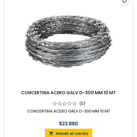
favorite_border
CONCERTINA ACERO GALV D-300 MM 10 MT
(0)
CONCERTINA ACERO GALV D-300 MM 10 MT
$23.880
Añadir al carrito
