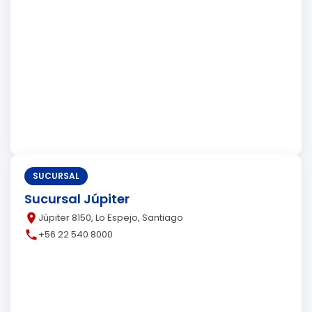
SUCURSAL
Sucursal Júpiter
place
Júpiter 8150, Lo Espejo, Santiago
call
+56 22 540 8000