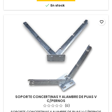

En stock
favorite_border
SOPORTE CONCERTINAS Y ALAMBRE DE PUAS V
C/PERNOS
(0)
SOPORTE CONCERTINAS Y ALAMBRE DE PUAS V C/PERNOS