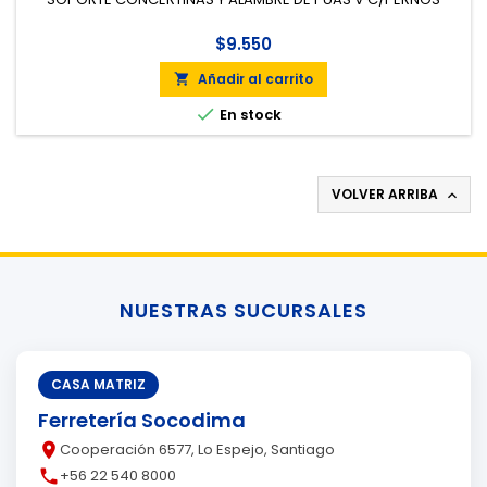
$9.550
Añadir al carrito


En stock
VOLVER ARRIBA

NUESTRAS SUCURSALES
CASA MATRIZ
Ferretería Socodima
place
Cooperación 6577, Lo Espejo, Santiago
call
+56 22 540 8000