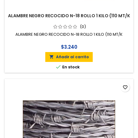
ALAMBRE NEGRO RECOCIDO N-18 ROLLO 1 KILO (110 MT/K
(0)
ALAMBRE NEGRO RECOCIDO N-18 ROLLO 1 KILO (110 MT/K
$3.240
Añadir al carrito


En stock
favorite_border