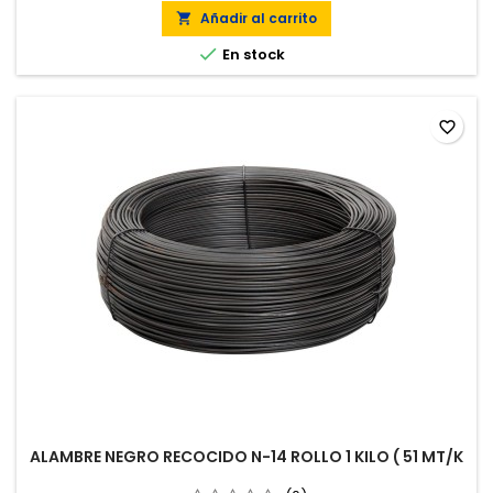
Añadir al carrito


En stock
favorite_border
ALAMBRE NEGRO RECOCIDO N-14 ROLLO 1 KILO ( 51 MT/K