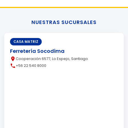
NUESTRAS SUCURSALES
CASA MATRIZ
Ferretería Socodima
place
Cooperación 6577, Lo Espejo, Santiago
call
+56 22 540 8000