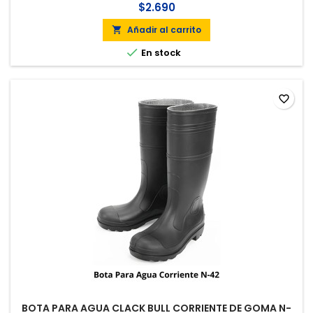
$2.690
Añadir al carrito


En stock
favorite_border
BOTA PARA AGUA CLACK BULL CORRIENTE DE GOMA N-