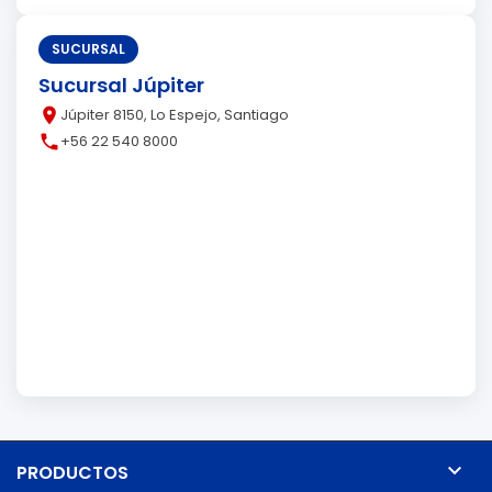
SUCURSAL
Sucursal Júpiter
place
Júpiter 8150, Lo Espejo, Santiago
call
+56 22 540 8000

PRODUCTOS