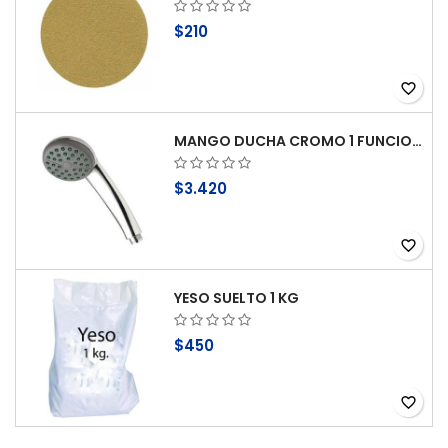
$210
favorite_border
MANGO DUCHA CROMO 1 FUNCION ANTICAL STRETTO
$3.420
favorite_border
YESO SUELTO 1 KG
$450
favorite_border