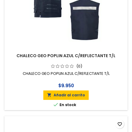
CHALECO GEO POPLIN AZUL C/REFLECTANTE T/L
(0)
CHALECO GEO POPLIN AZUL C/REFLECTANTE T/L
$9.950
Añadir al carrito


En stock
favorite_border