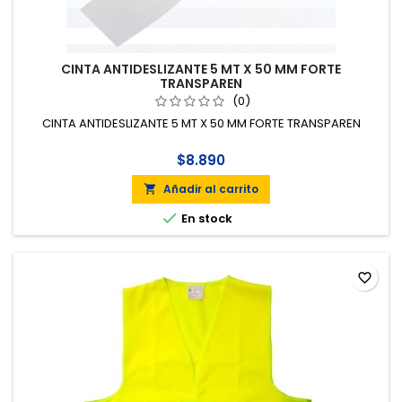
CINTA ANTIDESLIZANTE 5 MT X 50 MM FORTE
TRANSPAREN
(0)
CINTA ANTIDESLIZANTE 5 MT X 50 MM FORTE TRANSPAREN
$8.890
Añadir al carrito


En stock
favorite_border