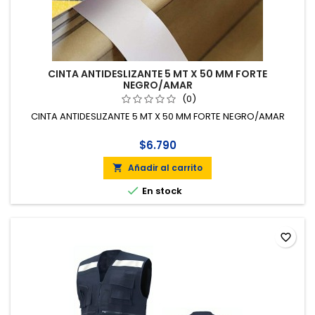
CINTA ANTIDESLIZANTE 5 MT X 50 MM FORTE
NEGRO/AMAR
(0)
CINTA ANTIDESLIZANTE 5 MT X 50 MM FORTE NEGRO/AMAR
$6.790
Añadir al carrito


En stock
favorite_border