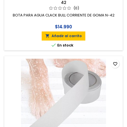
42
(0)
BOTA PARA AGUA CLACK BULL CORRIENTE DE GOMA N-42
$14.990
Añadir al carrito


En stock
favorite_border