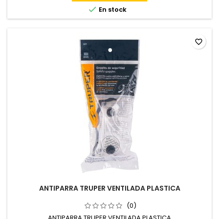

En stock
favorite_border
ANTIPARRA TRUPER VENTILADA PLASTICA
(0)
ANTIPARRA TRUPER VENTILADA PLASTICA