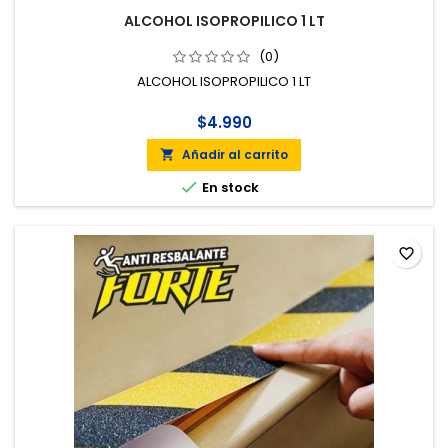
ALCOHOL ISOPROPILICO 1 LT
(0)
ALCOHOL ISOPROPILICO 1 LT
$4.990
Añadir al carrito


En stock
favorite_border