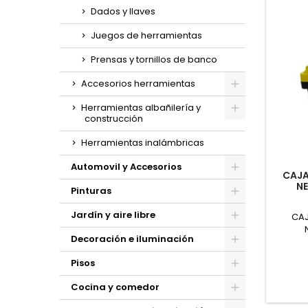
Dados y llaves
Juegos de herramientas
Prensas y tornillos de banco
Accesorios herramientas
Toggle
Herramientas albañilería y
construcción
Toggle
Herramientas inalámbricas
Automovil y Accesorios
CAJA
Toggle
NE
Pinturas
Toggle
Jardín y aire libre
CAJ
Toggle
Decoración e iluminación
Toggle
Pisos
Toggle
Cocina y comedor
Toggle