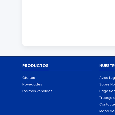
PRODUCTOS
NUESTR
Ofertas
Aviso Leg
Novedades
Sobre No
Los más vendidos
Pago Se
Trabaja 
Contacte
Mapa del 