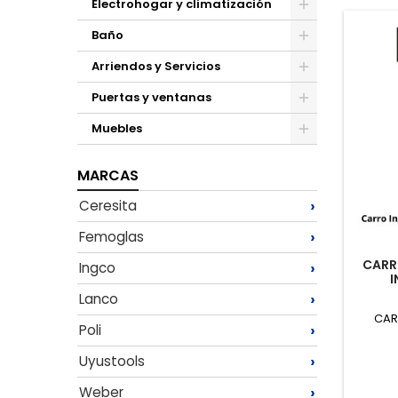
Electrohogar y climatización
Toggle
Baño
Toggle
Arriendos y Servicios
Toggle
Puertas y ventanas
Toggle
Muebles
Toggle
MARCAS
›
Ceresita
›
Femoglas
CARR
›
Ingco
I
›
Lanco
CAR
›
Poli
›
Uyustools
›
Weber