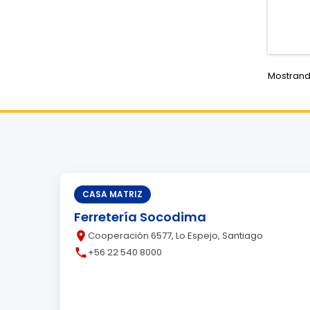
Mostrando
CASA MATRIZ
Ferretería Socodima
place
Cooperación 6577, Lo Espejo, Santiago
call
+56 22 540 8000