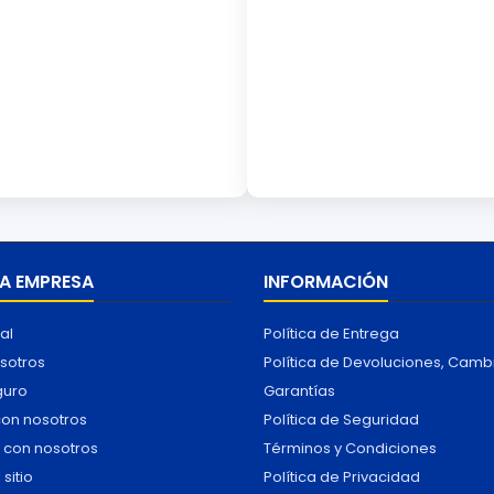
A EMPRESA
INFORMACIÓN
al
Política de Entrega
sotros
Política de Devoluciones, Camb
guro
Garantías
con nosotros
Política de Seguridad
 con nosotros
Términos y Condiciones
sitio
Política de Privacidad