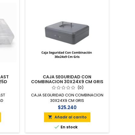
LAST
CAJA SEGURIDAD CON
25D
COMBINACION 30X24X9 CM GRIS
(0)
AST
CAJA SEGURIDAD CON COMBINACION
5D
30X24X9 CM GRIS
$25.240
Añadir al carrito


En stock