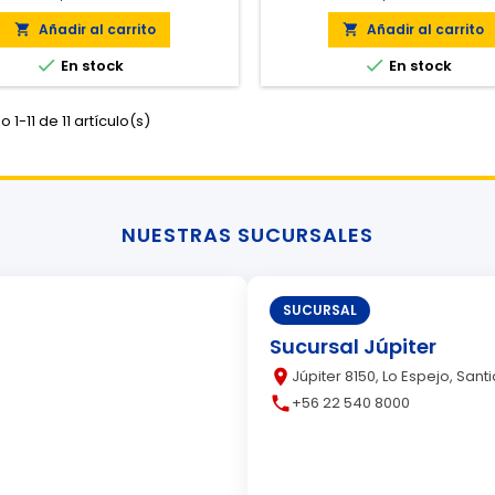
Añadir al carrito
Añadir al carrito




En stock
En stock
 1-11 de 11 artículo(s)
NUESTRAS SUCURSALES
SUCURSAL
Sucursal Júpiter
place
Júpiter 8150, Lo Espejo, Sant
call
+56 22 540 8000