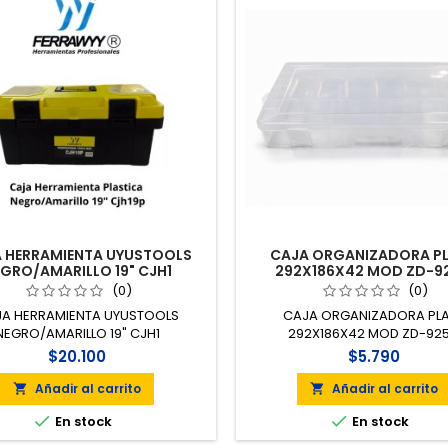
 HERRAMIENTA UYUSTOOLS
CAJA ORGANIZADORA P
GRO/AMARILLO 19" CJH1
292X186X42 MOD ZD-9
(0)
(0)
A HERRAMIENTA UYUSTOOLS
CAJA ORGANIZADORA PL
NEGRO/AMARILLO 19" CJH1
292X186X42 MOD ZD-92
$20.100
$5.790
Añadir al carrito
Añadir al carrito




En stock
En stock