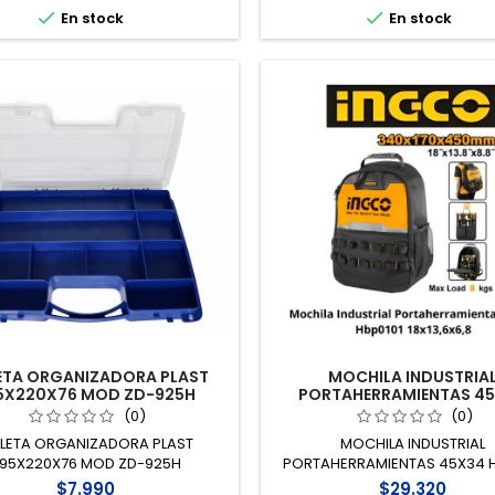


En stock
En stock
ETA ORGANIZADORA PLAST
MOCHILA INDUSTRIA
5X220X76 MOD ZD-925H
PORTAHERRAMIENTAS 4
HBP0101
(0)
(0)
LETA ORGANIZADORA PLAST
MOCHILA INDUSTRIAL
95X220X76 MOD ZD-925H
PORTAHERRAMIENTAS 45X34 H
$7.990
$29.320