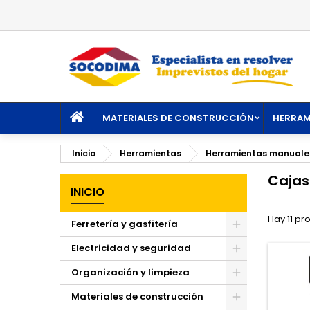
M
(
C
I
add_circle_outline
((
De
No
INICIO
MATERIALES DE CONSTRUCCIÓN
HERRAM
Inicio
Herramientas
Herramientas manuale
Cajas
INICIO
Hay 11 pr
Ferretería y gasfitería
Toggle
Electricidad y seguridad
Toggle
Organización y limpieza
Toggle
Materiales de construcción