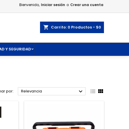
Bienvenido,
Iniciar sesión
o
Crear una cuenta
×
×
×
×
ar
Carrito
0
Productos -
$0
AD Y SEGURIDAD
)
n
s



ar por:
Relevancia