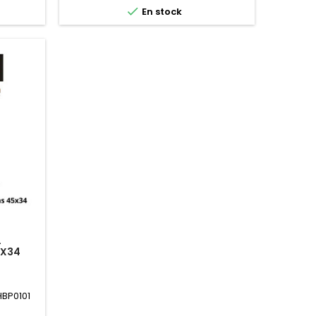

En stock
L
5X34
BP0101