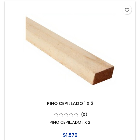
favorite_border
PINO CEPILLADO 1 X 2
(0)
PINO CEPILLADO 1 X 2
$1.570