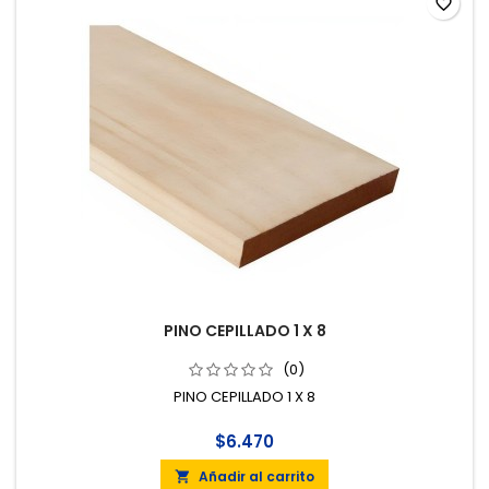
favorite_border
PINO CEPILLADO 1 X 8
(0)
PINO CEPILLADO 1 X 8
$6.470
Añadir al carrito
