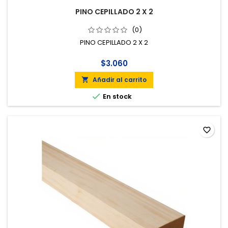
PINO CEPILLADO 2 X 2
(0)
PINO CEPILLADO 2 X 2
$3.060
Añadir al carrito


En stock
favorite_border