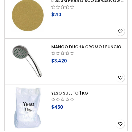
LIJA 3M PARA DISCO ABRASIVOG 100
$210
favorite_border
MANGO DUCHA CROMO 1 FUNCION ANTICAL STRETTO
$3.420
favorite_border
YESO SUELTO 1 KG
$450
favorite_border