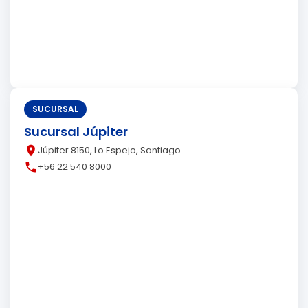
SUCURSAL
Sucursal Júpiter
place
Júpiter 8150, Lo Espejo, Santiago
call
+56 22 540 8000