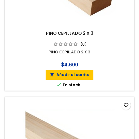
PINO CEPILLADO 2 X 3
(0)
PINO CEPILLADO 2 X 3
$4.600
Añadir al carrito


En stock
favorite_border