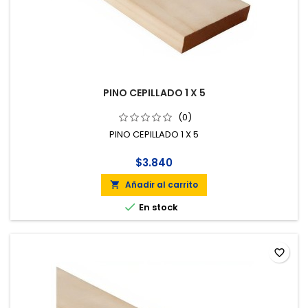
PINO CEPILLADO 1 X 5
(0)
PINO CEPILLADO 1 X 5
$3.840
Añadir al carrito


En stock
favorite_border