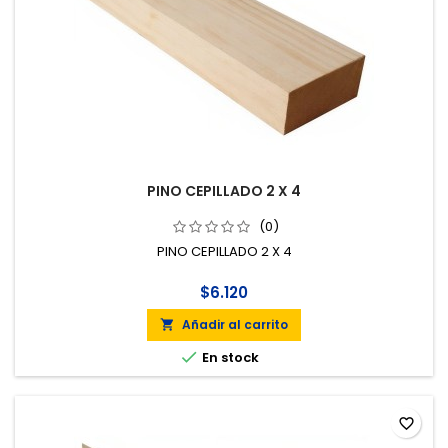
PINO CEPILLADO 2 X 4
(0)
PINO CEPILLADO 2 X 4
$6.120
Añadir al carrito


En stock
favorite_border