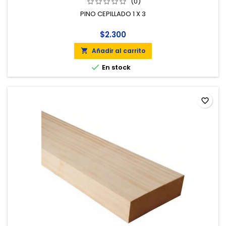
(0)
PINO CEPILLADO 1 X 3
$2.300
Añadir al carrito


En stock
favorite_border