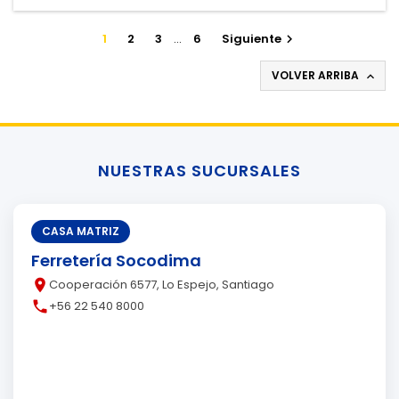
1
2
3
…
6
Siguiente

VOLVER ARRIBA

NUESTRAS SUCURSALES
CASA MATRIZ
Ferretería Socodima
place
Cooperación 6577, Lo Espejo, Santiago
call
+56 22 540 8000