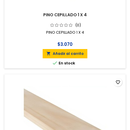
PINO CEPILLADO 1 X 4
(0)
PINO CEPILLADO 1 X 4
$3.070
Añadir al carrito


En stock
favorite_border