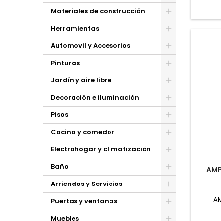
Toggle
Materiales de construcción
Toggle
Herramientas
Toggle
Automovil y Accesorios
Toggle
Pinturas
Toggle
Jardín y aire libre
Toggle
Decoración e iluminación
Toggle
Pisos
Toggle
Cocina y comedor
Toggle
Electrohogar y climatización
Toggle
Baño
AMP
Toggle
Arriendos y Servicios
Toggle
AM
Puertas y ventanas
Toggle
Muebles