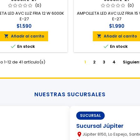
(0)
(0)
TA LED AVC LUZ FRIA 12 W 6000K
AMPOLLETA LED AVC LUZ FRIA 15
E-27
E-27
$1.590
$1.990
Añadir al carrito
Añadir al carrito




En stock
En stock
 1-12 de 41 artículo(s)
1
2
3
4
Siguien
NUESTRAS SUCURSALES
SUCURSAL
Sucursal Júpiter
place
Júpiter 8150, Lo Espejo, Sant