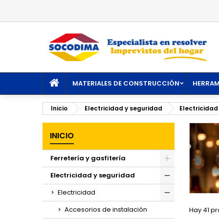
M
(
C
I
add_circle_outline
((
De
No
INICIO
MATERIALES DE CONSTRUCCIÓN
HERRAM
Inicio
Electricidad y seguridad
Electricidad
INICIO
Ferretería y gasfitería
Toggle
Electricidad y seguridad
Toggle
Electricidad
Toggle
Accesorios de instalación
Hay 41 pr