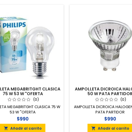
LETA MEGABRITGHT CLASICA
AMPOLLETA DICROICA HA
75 W 53 W "OFERTA
50 W PATA PARTIDO
(0)
(0)
ETA MEGABRITGHT CLASICA 75 W
AMPOLLETA DICROICA HALOGE
53 W "OFERTA
PATA PARTIDOR
$990
$990
Añadir al carrito
Añadir al carrito

