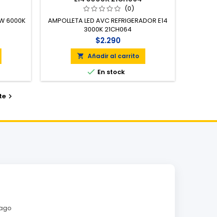
(0)
 W 6000K
AMPOLLETA LED AVC REFRIGERADOR E14
3000K 21CH064
$2.290
Añadir al carrito


En stock
te

iago