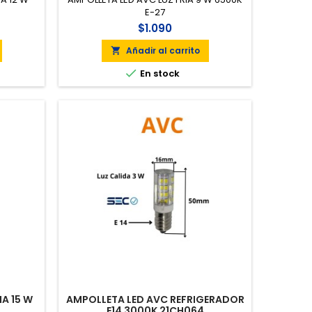
E-27
$1.090
Añadir al carrito


En stock
IA 15 W
AMPOLLETA LED AVC REFRIGERADOR
E14 3000K 21CH064