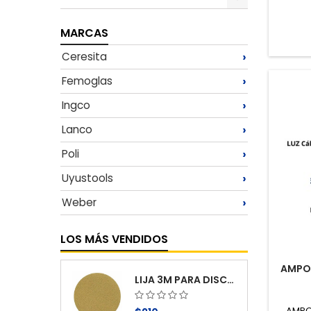
Toggle
MARCAS
›
Ceresita
›
Femoglas
›
Ingco
›
Lanco
›
Poli
›
Uyustools
›
Weber
LOS MÁS VENDIDOS
AMPOL
LIJA 3M PARA DISCO ABRASIVOG 100
AMPOL