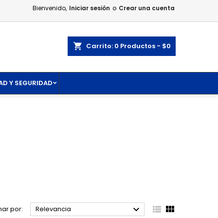
Bienvenido,
Iniciar sesión
o
Crear una cuenta
×
×
×
×
ar
Carrito
0
Productos -
$0
AD Y SEGURIDAD
)
n
s



ar por:
Relevancia