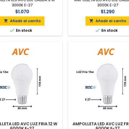
3000K E-27
3000K E-27
$1.070
$1.290
Añadir al carrito
Añadir al carrito




En stock
En stock
LETA LED AVC LUZ FRIA 12 W
AMPOLLETA LED AVC LUZ FR
6000K E-27
6000K E-27