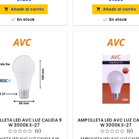
Añadir al carrito
Añadir al carrito




En stock
En stock
LETA LED AVC LUZ CALIDA 9
AMPOLLETA LED AVC LUZ CA
W 3000K E-27
W 3000K E-27
(0)
(0)
LETA LED AVC LUZ CALIDA 9 W
AMPOLLETA LED AVC LUZ CALID