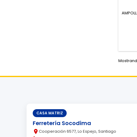
AMPOLLE
Mostrando
CASA MATRIZ
Ferretería Socodima
place
Cooperación 6577, Lo Espejo, Santiago