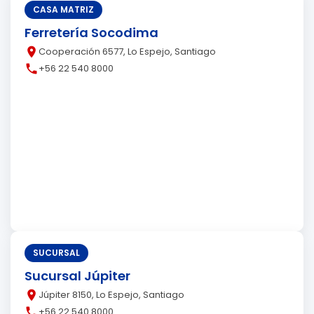
CASA MATRIZ
Ferretería Socodima
place
Cooperación 6577, Lo Espejo, Santiago
call
+56 22 540 8000
SUCURSAL
Sucursal Júpiter
place
Júpiter 8150, Lo Espejo, Santiago
call
+56 22 540 8000