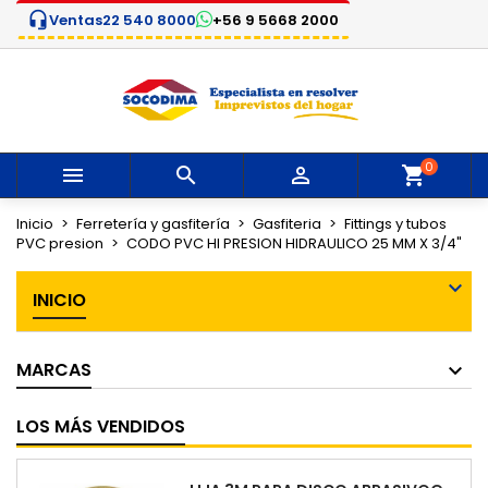
headset_mic
Ventas
22 540 8000
+56 9 5668 2000
×
×
×
Mi lista de deseos
Crear lista de deseos
Iniciar sesión
Crear nueva lista
add_circle_outline
Debe iniciar sesión para guardar productos en su
Nombre de la lista de deseos
lista de deseos.
0



Cancelar
Iniciar sesión
Cancelar
Crear lista de deseos
Inicio
Ferretería y gasfitería
Gasfiteria
Fittings y tubos
PVC presion
CODO PVC HI PRESION HIDRAULICO 25 MM X 3/4"
INICIO
MARCAS
LOS MÁS VENDIDOS