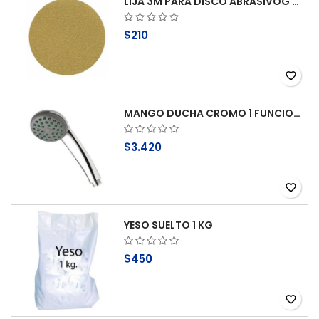
LIJA 3M PARA DISCO ABRASIVOG 100
$210
favorite_border
MANGO DUCHA CROMO 1 FUNCION ANTICAL STRETTO
$3.420
favorite_border
YESO SUELTO 1 KG
$450
favorite_border