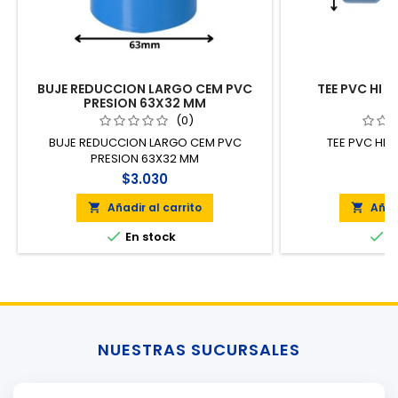
BUJE REDUCCION LARGO CEM PVC
TEE PVC HI P
PRESION 63X32 MM
(0)
BUJE REDUCCION LARGO CEM PVC
TEE PVC HI P
PRESION 63X32 MM
$3.030
$
Añadir al carrito
Añad




En stock
E
NUESTRAS SUCURSALES