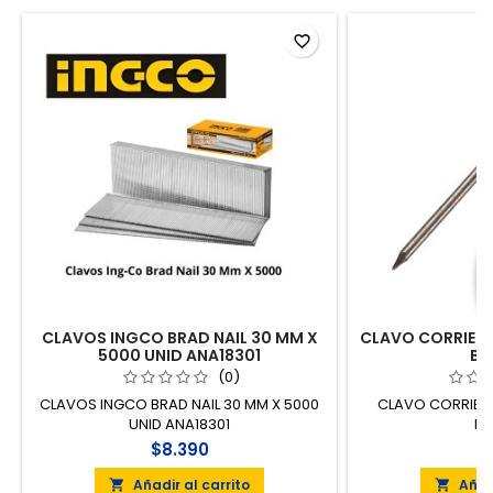
favorite_border
CLAVOS INGCO BRAD NAIL 30 MM X
CLAVO CORRIENTE
5000 UNID ANA18301
BO
(0)
CLAVOS INGCO BRAD NAIL 30 MM X 5000
CLAVO CORRIENTE
UNID ANA18301
BO
$8.390
$
Añadir al carrito
Añad

