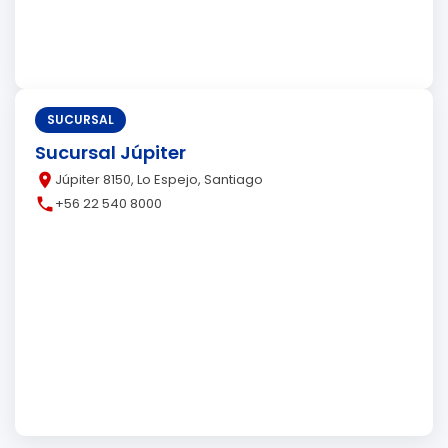
SUCURSAL
Sucursal Júpiter
place
Júpiter 8150, Lo Espejo, Santiago
call
+56 22 540 8000