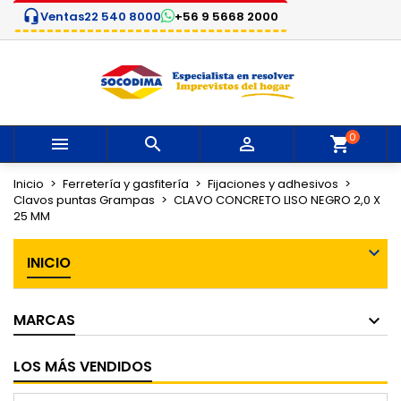
headset_mic
Ventas
22 540 8000
+56 9 5668 2000
×
×
×
Mi lista de deseos
Crear lista de deseos
Iniciar sesión
Crear nueva lista
add_circle_outline
Debe iniciar sesión para guardar productos en su
Nombre de la lista de deseos
lista de deseos.
0



Cancelar
Iniciar sesión
Cancelar
Crear lista de deseos
Inicio
Ferretería y gasfitería
Fijaciones y adhesivos
Clavos puntas Grampas
CLAVO CONCRETO LISO NEGRO 2,0 X
25 MM
INICIO
MARCAS
LOS MÁS VENDIDOS