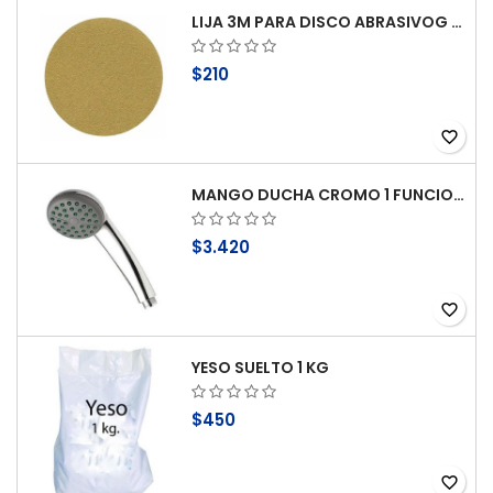
LIJA 3M PARA DISCO ABRASIVOG 100
$210
favorite_border
MANGO DUCHA CROMO 1 FUNCION ANTICAL STRETTO
$3.420
favorite_border
YESO SUELTO 1 KG
$450
favorite_border