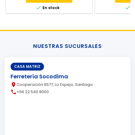


En stock
E
NUESTRAS SUCURSALES
CASA MATRIZ
Ferretería Socodima
place
Cooperación 6577, Lo Espejo, Santiago
call
+56 22 540 8000