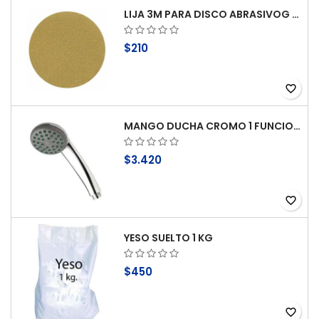
LIJA 3M PARA DISCO ABRASIVOG 100
$210
favorite_border
MANGO DUCHA CROMO 1 FUNCION ANTICAL STRETTO
$3.420
favorite_border
YESO SUELTO 1 KG
$450
favorite_border