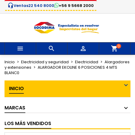
headset_mic
Ventas
22 540 8000
+56 9 5668 2000
×
×
×
Mi lista de deseos
Crear lista de deseos
Iniciar sesión
Crear nueva lista
add_circle_outline
Debe iniciar sesión para guardar productos en su
Nombre de la lista de deseos
lista de deseos.
0



Cancelar
Iniciar sesión
Cancelar
Crear lista de deseos
Inicio
Electricidad y seguridad
Electricidad
Alargadores
y extensiones
ALARGADOR EKOLINE 6 POSICIONES 4 MTS
BLANC0
INICIO
MARCAS
LOS MÁS VENDIDOS