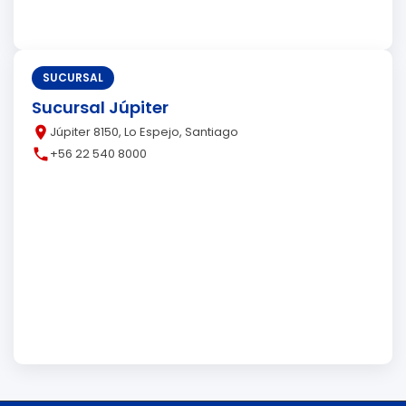
SUCURSAL
Sucursal Júpiter
place
Júpiter 8150, Lo Espejo, Santiago
call
+56 22 540 8000