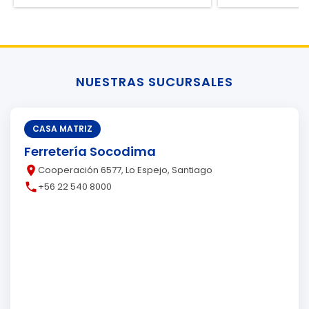
NUESTRAS SUCURSALES
CASA MATRIZ
Ferretería Socodima
place
Cooperación 6577, Lo Espejo, Santiago
call
+56 22 540 8000