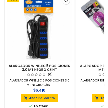
favorite_border
ALARGADOR WINELEC 5 POSICIONES
ALARGADOR RITT
3,0 MT NEGRO C/INT
MTS 
(0)
ALARGADOR WINELEC 5 POSICIONES 3,0
ALARGADOR RITTI
MT NEGRO C/INT
TE
$6.410
$
Añadir al carrito
Añad




En stock
E