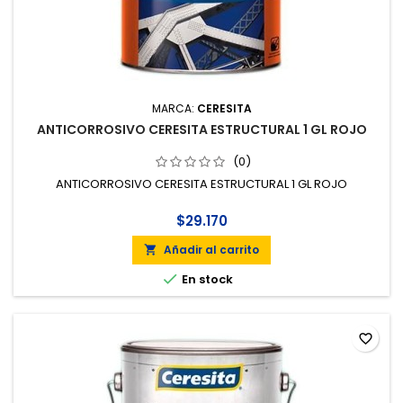
MARCA:
CERESITA
ANTICORROSIVO CERESITA ESTRUCTURAL 1 GL ROJO
(0)
ANTICORROSIVO CERESITA ESTRUCTURAL 1 GL ROJO
$29.170
Añadir al carrito


En stock
favorite_border