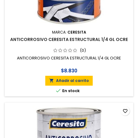
MARCA:
CERESITA
ANTICORROSIVO CERESITA ESTRUCTURAL 1/4 GL OCRE
(0)
ANTICORROSIVO CERESITA ESTRUCTURAL 1/4 GL OCRE
$8.830
Añadir al carrito


En stock
favorite_border