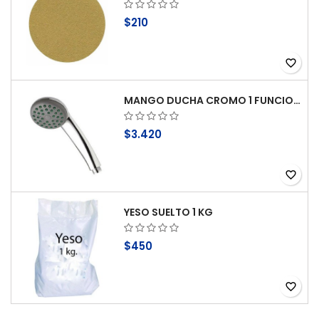
$210
favorite_border
MANGO DUCHA CROMO 1 FUNCION ANTICAL STRETTO
$3.420
favorite_border
YESO SUELTO 1 KG
$450
favorite_border