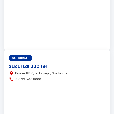
SUCURSAL
Sucursal Júpiter
place
Júpiter 8150, Lo Espejo, Santiago
call
+56 22 540 8000