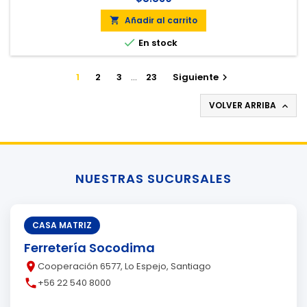
Añadir al carrito


En stock
1
2
3
…
23
Siguiente

VOLVER ARRIBA

NUESTRAS SUCURSALES
CASA MATRIZ
Ferretería Socodima
place
Cooperación 6577, Lo Espejo, Santiago
call
+56 22 540 8000